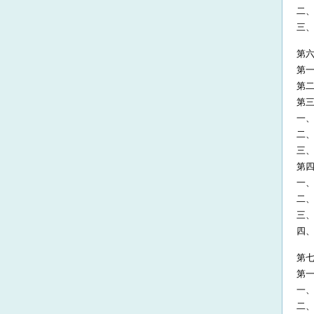
二
三
第六
第一
第二
第三
一
二
三
第四
一、
二、
三
四、
第七
第一
一
二