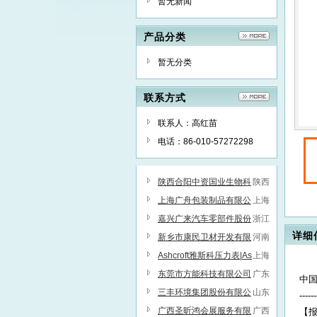
暂无新闻
产品分类
暂无分类
联系方式
联系人：高红苗
电话：86-010-57272298
陕西合阳中资国业生物科
陕西
技有限公司
上海广舟包装制品有限公
上海
司
嘉兴广来汽车零部件股份
浙江
详细
有限公司
新乡市康民卫材开发有限
河南
公司
Ashcroft雅斯科压力表|As
上海
hcroft雅斯科压力开关-原装进
东莞市方能科技有限公司
广东
中国
口，现货供应
三丰环境集团股份有限公
山东
------
司
广西圣昕鸿会展服务有限
广西
【报