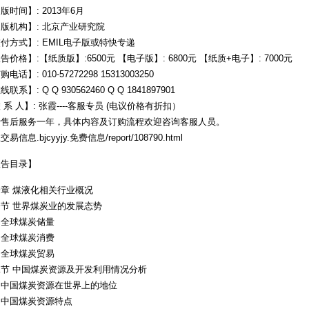
版时间】: 2013年6月
版机构】: 北京产业研究院
付方式】: EMIL电子版或特快专递
告价格】:【纸质版】:6500元 【电子版】: 6800元 【纸质+电子】: 7000元
电话】: 010-57272298 15313003250
联系】: Q Q 930562460 Q Q 1841897901
 系 人】: 张霞----客服专员 (电议价格有折扣）
费售后服务一年，具体内容及订购流程欢迎咨询客服人员。
易信息.bjcyyjy.免费信息/report/108790.html
报告目录】
章 煤液化相关行业概况
节 世界煤炭业的发展态势
、全球煤炭储量
、全球煤炭消费
、全球煤炭贸易
二节 中国煤炭资源及开发利用情况分析
、中国煤炭资源在世界上的地位
、中国煤炭资源特点