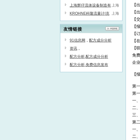
【出
公司
上海辉仔流体设备制造有
上海
【出
限公司
KROHNE科隆流量计|克
上海
【交
罗尼流量计|科隆压力变送器|
【报
友情链接
科隆液位计
【订购
91信息网
，
配方成分分析
【在线
【联
资讯
，
免
配方分析
,
配方成分分析
企业交
配方分析
,
免费信息发布
【
第一
第一
一
二
三
第
一
二